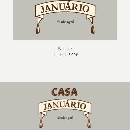
Whippak
desde de 5.90€