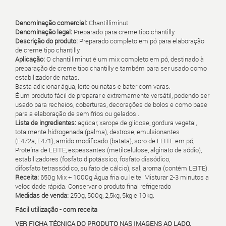
Denominação comercial:
Chantilliminut
Denominação legal:
Preparado para creme tipo chantilly.
Descrição do produto
:
Preparado completo em pó para elaboraçã
o
de creme tipo chantilly.
Aplicação:
O chantilliminut é um mix completo em pó, destinado à
preparação de creme tipo chantilly e também para ser usado como
estabilizador de natas.
Basta adicionar água, leite ou natas e bater com varas.
É um produto fácil de preparar e extremamente versátil, podendo ser
usado para recheios, coberturas, decorações de bolos e como base
para a elaboração de semifrios ou gelados.
.
Lista de ingredientes:
açúcar, xarope de glicose, gordura vegetal,
totalmente hidrogenada (palma), dextrose, emulsionantes
(E472a, E471), amido modificado (batata), soro de LEITE em pó,
Proteína de LEITE, espessantes
(metilcelulose, alginato de sódio),
estabilizadores (fosfato dipotássico, fosfato dissódico,
difosfato
tetrassódico, sulfato de cálcio), sal, aroma (contém LEITE).
Receita:
650g Mix + 1000g Água fria ou leite. Misturar 2-3 minutos a
velocidade
rápida. Conservar o produto final refrigerado
Medidas de venda:
250g, 500g, 2,5kg, 5kg e 10kg.
Fácil utilização - com receita
VER FICHA TÉCNICA DO PRODUTO NAS IMAGENS AO LADO.