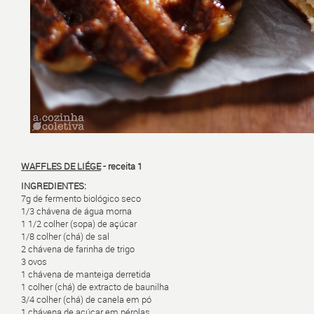
WAFFLES DE LIÉGE
- receita 1
INGREDIENTES:
7g de fermento biológico seco
1/3 chávena de água morna
1 1/2 colher (sopa) de açúcar
1/8 colher (chá) de sal
2 chávena de farinha de trigo
3 ovos
1 chávena de manteiga derretida
1 colher (chá) de extracto de baunilha
3/4 colher (chá) de canela em pó
1 chávena de açúcar em pérolas