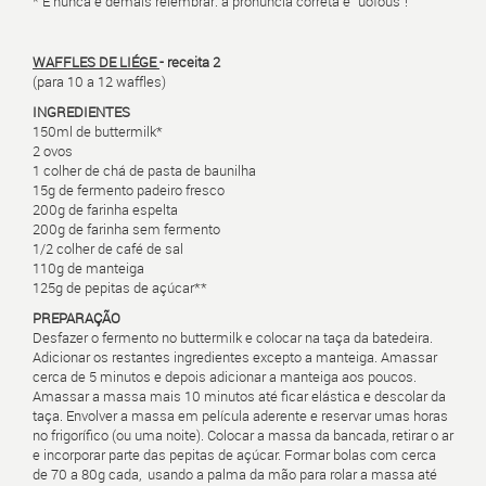
* E nunca é demais relembrar: a pronúncia correta é "uófous"!
WAFFLES DE LIÉGE
- receita 2
(para 10 a 12 waffles)
INGREDIENTES
150ml de buttermilk*
2 ovos
1 colher de chá de pasta de baunilha
15g de fermento padeiro fresco
200g de farinha espelta
200g de farinha sem fermento
1/2 colher de café de sal
110g de manteiga
125g de pepitas de açúcar**
PREPARAÇÃO
Desfazer o fermento no buttermilk e colocar na taça da batedeira.
Adicionar os restantes ingredientes excepto a manteiga. Amassar
cerca de 5 minutos e depois adicionar a manteiga aos poucos.
Amassar a massa mais 10 minutos até ficar elástica e descolar da
taça. Envolver a massa em película aderente e reservar umas horas
no frigorífico (ou uma noite). Colocar a massa da bancada, retirar o ar
e incorporar parte das pepitas de açúcar. Formar bolas com cerca
de 70 a 80g cada, usando a palma da mão para rolar a massa até