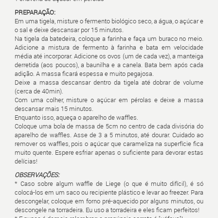
PREPARAÇÃO:
Em uma tigela, misture o fermento biológico seco, a água, o açúcar e
o sal e deixe descansar por 15 minutos.
Na tigela da batedeira, coloque a farinha e faça um buraco no meio.
Adicione a mistura de fermento à farinha e bata em velocidade
média até incorporar. Adicione os ovos (um de cada vez), a manteiga
derretida (aos poucos), a baunilha e a canela.
Bata bem após cada
adição. A massa ficará espessa e muito pegajosa.
Deixe a massa descansar dentro da tigela até dobrar de volume
(cerca de 40min).
Com uma colher, misture o açúcar em pérolas e deixe a massa
descansar mais 15 minutos.
Enquanto isso, aqueça o aparelho de waffles.
Coloque uma bola de massa de 5cm no centro de cada divisória do
aparelho de waffles. Asse de 3 a 5 minutos, até dourar. Cuidado ao
remover os waffles, pois o açúcar que carameliza na superfície fica
muito quente. Espere esfriar apenas o suficiente para devorar estas
delícias!
OBSERVAÇÕES:
* Caso sobre algum waffle de Liege (o que é muito difícil), é só
colocá-los em um saco ou recipiente plástico e levar ao freezer. Para
descongelar, coloque em forno pré-aquecido por alguns minutos, ou
descongele na torradeira. Eu uso a torradeira e eles ficam perfeitos!