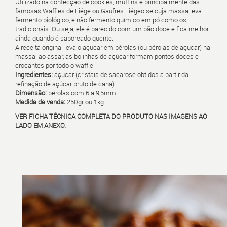
Utilizado na confecção de cookies, muffins e principalmente das
famosas Waffles de Liége ou Gaufres Liégeoise
cuja massa leva
fermento biológico, e não fermento químico em pó como os
tradicionais. Ou seja, ele é parecido com um pão doce e fica melhor
ainda quando é saboreado quente.
A receita original leva o açucar em pérolas (ou pérolas de açucar) na
massa: ao assar, as bolinhas de açúcar formam pontos doces e
crocantes por todo o waffle.
Ingredientes:
açucar
(cristais de sacarose obtidos a partir da
refinação de açúcar bruto de cana).
Dimensão:
pérolas com 6 a 9,5mm
Medida de venda:
250gr ou 1kg
VER FICHA TÉCNICA COMPLETA DO PRODUTO NAS IMAGENS AO
LADO EM ANEXO.