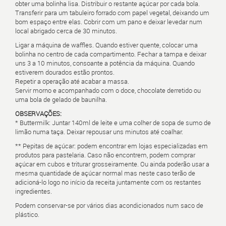
obter uma bolinha lisa. Distribuir o restante açúcar por cada bola.
Transferir para um tabuleiro forrado com papel vegetal, deixando um
bom espaço entre elas. Cobrir com um pano e deixar levedar num
local abrigado cerca de 30 minutos.
Ligar a máquina de waffles. Quando estiver quente, colocar uma
bolinha no centro de cada compartimento. Fechar a tampa e deixar
uns 3 a 10 minutos, consoante a potência da máquina. Quando
estiverem dourados estão prontos.
Repetir a operação até acabar a massa.
Servir morno e acompanhado com o doce, chocolate derretido ou
uma bola de gelado de baunilha.
OBSERVAÇÕES:
* Buttermilk: Juntar 140ml de leite e uma colher de sopa de sumo de
limão numa taça. Deixar repousar uns minutos até coalhar.
** Pepitas de açúcar: podem encontrar em lojas especializadas em
produtos para pastelaria. Caso não encontrem, podem comprar
açúcar em cubos e triturar grosseiramente. Ou ainda poderão usar a
mesma quantidade de açúcar normal mas neste caso terão de
adicioná-lo logo no início da receita juntamente com os restantes
ingredientes.
Podem conservar-se por vários dias acondicionados num saco de
plástico.