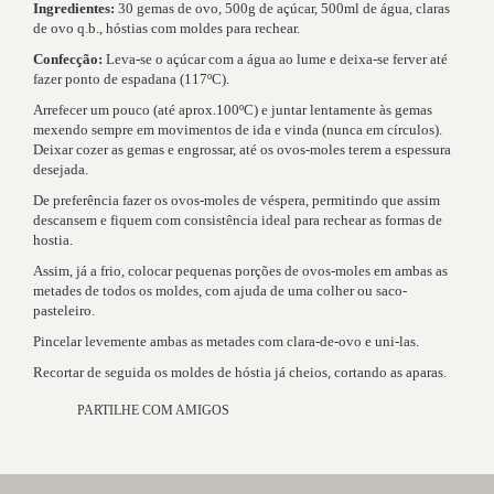
Ingredientes:
30 gemas de ovo, 500g de açúcar, 500ml de água, claras
de ovo q.b., hóstias com moldes para rechear.
Confecção:
Leva-se o açúcar com a água ao lume e deixa-se ferver até
fazer ponto de espadana (117ºC).
Arrefecer um pouco (até aprox.100ºC) e juntar lentamente às gemas
mexendo sempre em movimentos de ida e vinda (nunca em círculos).
Deixar cozer as gemas e engrossar, até os ovos-moles terem a espessura
desejada.
De preferência fazer os ovos-moles de véspera, permitindo que assim
descansem e fiquem com consistência ideal para rechear as formas de
hostia.
Assim, já a frio, colocar pequenas porções de ovos-moles em ambas as
metades de todos os moldes, com ajuda de uma colher ou saco-
pasteleiro.
Pincelar levemente ambas as metades com clara-de-ovo e uni-las.
Recortar de seguida os moldes de hóstia já cheios, cortando as aparas.
PARTILHE COM AMIGOS