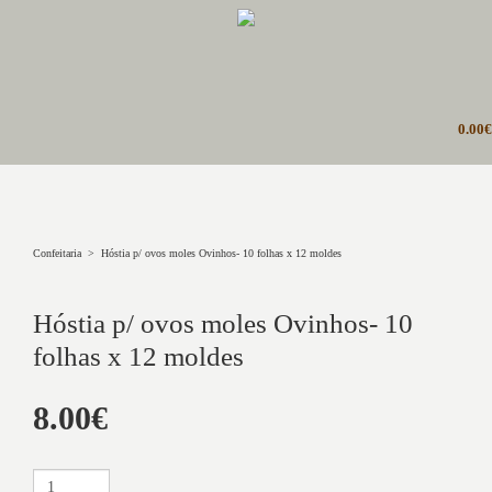
0.00
Confeitaria
>
Hóstia p/ ovos moles Ovinhos- 10 folhas x 12 moldes
TERMINAR PEDIDO
Hóstia p/ ovos moles Ovinhos- 10
VER CARRINHO COMPLETO
folhas x 12 moldes
8.00€